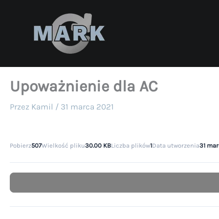
Przejdź
do
treści
Upoważnienie dla AC
Przez
Kamil
/
31 marca 2021
Pobierz
507
Wielkość pliku
30.00 KB
Liczba plików
1
Data utworzenia
31 mar