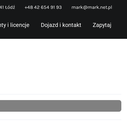
341 Łódź
+48 42 654 91 93
mark@mark.net.pl
y i licencje
Dojazd i kontakt
Zapytaj