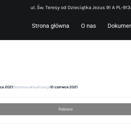
ul. Św. Teresy od Dzieciątka Jezus 91 A PL-91
Strona główna
O nas
Dokument
ca 2021
Ostatnia aktualizacja
10 czerwca 2021
Pobierz