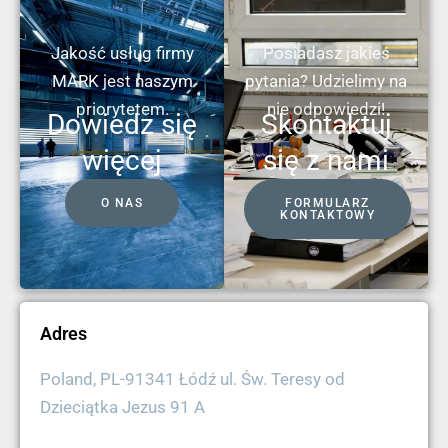
Jakość usług firmy
Posiadasz jakieś
MARK jest naszym
pytania? Udzielimy na
priorytetem.
nie odpowiedzi!
Dowiedz się
Skontaktuj
więcej
się z nami
O NAS
FORMULARZ
KONTAKTOWY
Adres
Poland, PL-91341 Łódź ul. Św. Teresy od
Dzieciątka Jezus 91 A