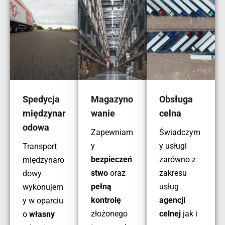
Spedycja
Magazyno
Obsługa
międzynar
wanie
celna
odowa
Zapewniam
Świadczym
y
y usługi
Transport
bezpieczeń
zarówno z
międzynaro
stwo
oraz
zakresu
dowy
pełną
usług
wykonujem
kontrolę
agencji
y w oparciu
złożonego
celnej
jak i
o
własny