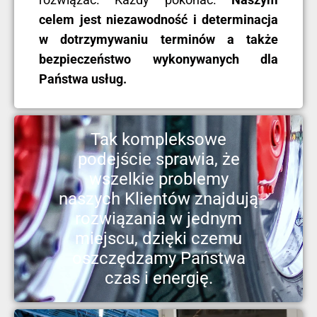
celem jest niezawodność i determinacja
w dotrzymywaniu terminów a także
bezpieczeństwo wykonywanych dla
Państwa usług.
Tak kompleksowe
podejście sprawia, że
wszelkie problemy
naszych Klientów znajdują
rozwiązania w jednym
miejscu, dzięki czemu
oszczędzamy Państwa
czas i energię.