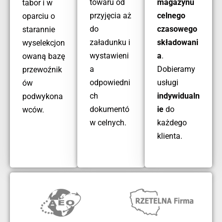
towaru od
magazynu
tabor i w
przyjęcia aż
celnego
oparciu o
do
czasowego
starannie
załadunku i
składowani
wyselekcjon
wystawieni
a
.
owaną bazę
a
Dobieramy
przewoźnik
odpowiedni
usługi
ów
ch
indywidualn
podwykona
dokumentó
ie
do
wców.
w celnych.
każdego
klienta.